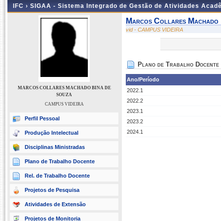
IFC ›
SIGAA - Sistema Integrado de Gestão de Atividades Acad
Marcos Collares Machado 
vid - CAMPUS VIDEIRA
Plano de Trabalho Docente
Ano/Período
MARCOS COLLARES MACHADO BINA DE
2022.1
SOUZA
2022.2
CAMPUS VIDEIRA
2023.1
Perfil Pessoal
2023.2
2024.1
Produção Intelectual
Disciplinas Ministradas
Plano de Trabalho Docente
Rel. de Trabalho Docente
Projetos de Pesquisa
Atividades de Extensão
Projetos de Monitoria