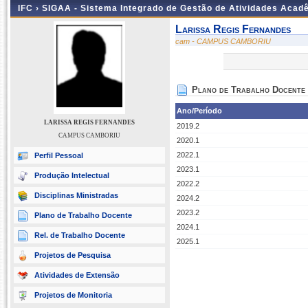
IFC ›
SIGAA - Sistema Integrado de Gestão de Atividades Acad
Larissa Regis Fernandes
cam - CAMPUS CAMBORIU
Plano de Trabalho Docente
Ano/Período
LARISSA REGIS FERNANDES
2019.2
CAMPUS CAMBORIU
2020.1
2022.1
Perfil Pessoal
2023.1
Produção Intelectual
2022.2
Disciplinas Ministradas
2024.2
2023.2
Plano de Trabalho Docente
2024.1
Rel. de Trabalho Docente
2025.1
Projetos de Pesquisa
Atividades de Extensão
Projetos de Monitoria