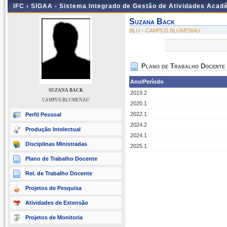
IFC ›
SIGAA - Sistema Integrado de Gestão de Atividades Acad
Suzana Back
BLU - CAMPUS BLUMENAU
Plano de Trabalho Docente
Ano/Período
SUZANA BACK
2019.2
CAMPUS BLUMENAU
2020.1
2022.1
Perfil Pessoal
2024.2
Produção Intelectual
2024.1
Disciplinas Ministradas
2025.1
Plano de Trabalho Docente
Rel. de Trabalho Docente
Projetos de Pesquisa
Atividades de Extensão
Projetos de Monitoria