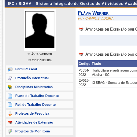
IFC ›
SIGAA - Sistema Integrado de Gestão de Atividades Acad
Flávia Werner
vid - CAMPUS VIDEIRA
Atividades de Extensão que
Atividades de Extensão das q
FLÁVIA WERNER
CAMPUS VIDEIRA
Código
Título
Perfil Pessoal
PJ034-
Horticultura e jardinagem com
2022
Videira - SC
Produção Intelectual
EV018-
XI SEAG - Semana de Estudos
2022
Disciplinas Ministradas
Plano de Trabalho Docente
Rel. de Trabalho Docente
Projetos de Pesquisa
Atividades de Extensão
Projetos de Monitoria