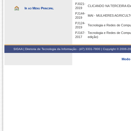
PJ021-
CLICANDO NA TERCEIRA ID
2019
Ir ao Menu Principal
PJ144-
MAI - MULHERES AGRICUL
2019
PJ124-
Tecnologia e Redes de Comput
2019
PJ167-
Tecnologia e Redes de Comput
2017
edição)
SIGAA | Diretoria de Tecnologia da Informação - (47) 3331-7800 | Copyright © 2006-2026
Modo 