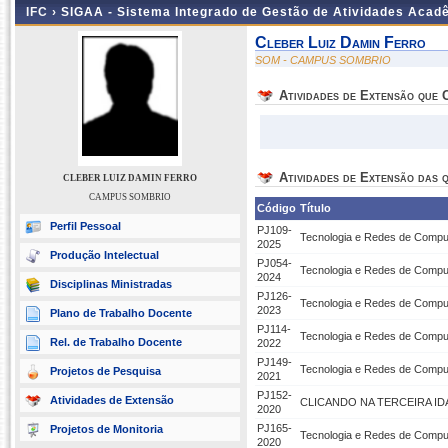
IFC ›
SIGAA - Sistema Integrado de Gestão de Atividades Acad
Cleber Luiz Damin Ferro
SOM - CAMPUS SOMBRIO
Atividades de Extensão que
Atividades de Extensão das q
CLEBER LUIZ DAMIN FERRO
CAMPUS SOMBRIO
Código
Título
Perfil Pessoal
PJ109-
Tecnologia e Redes de Comput
2025
Produção Intelectual
PJ054-
Tecnologia e Redes de Comput
2024
Disciplinas Ministradas
PJ126-
Tecnologia e Redes de Comput
2023
Plano de Trabalho Docente
PJ114-
Tecnologia e Redes de Comput
Rel. de Trabalho Docente
2022
PJ149-
Tecnologia e Redes de Comput
Projetos de Pesquisa
2021
PJ152-
Atividades de Extensão
CLICANDO NA TERCEIRA ID
2020
PJ165-
Projetos de Monitoria
Tecnologia e Redes de Comput
2020