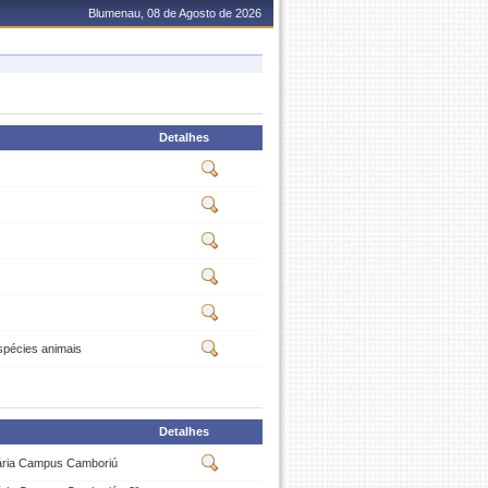
Blumenau, 08 de Agosto de 2026
Detalhes
spécies animais
Detalhes
uária Campus Camboriú