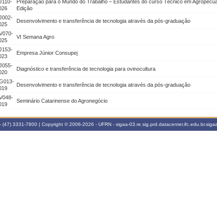
J110-
Preparação para o Mundo do Trabalho – Estudantes do curso Técnico em Agropecu
026
Edição
J002-
Desenvolvimento e transferência de tecnologia através da pós-graduação
025
V070-
VI Semana Agro
025
J153-
Empresa Júnior Consupej
023
J055-
Diagnóstico e transferência de tecnologia para ovinocultura
020
G013-
Desenvolvimento e transferência de tecnologia através da pós-graduação
019
V048-
Seminário Catarinense do Agronegócio
019
 (47) 3331-7800 | Copyright © 2006-2026 - UFRN - sigaa-03.re.sig.prd.datacenter.ifc.edu.br.sigaa