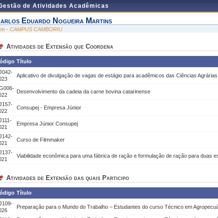
 Gestão de Atividades Acadêmicas
arlos Eduardo Nogueira Martins
am - CAMPUS CAMBORIU
Atividades de Extensão que Coordena
ódigo
Título
J042-
Aplicativo de divulgação de vagas de estágio para acadêmicos das Ciências Agrárias
023
G006-
Desenvolvimento da cadeia da carne bovina catarinense
022
J157-
Consupej - Empresa Júnior
022
J111-
Empresa Júnior Consupej
021
J142-
Curso de Filmmaker
021
J137-
Viabilidade econômica para uma fábrica de ração e formulação de ração para duas e
021
Atividades de Extensão das quais Participo
ódigo
Título
J109-
Preparação para o Mundo do Trabalho – Estudantes do curso Técnico em Agropec
026