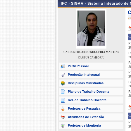
IFC ›
SIGAA - Sistema Integrado de
C
c
C
P
2
CARLOS EDUARDO NOGUEIRA MARTINS
P
2
CAMPUS CAMBORIU
P
Perfil Pessoal
2
P
Produção Intelectual
2
P
Disciplinas Ministradas
2
Plano de Trabalho Docente
P
2
Rel. de Trabalho Docente
Projetos de Pesquisa
C
Atividades de Extensão
P
Projetos de Monitoria
2