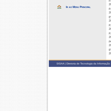
P
2
Ir ao Menu Principal
P
2
E
2
P
2
P
2
P
2
E
2
SIGAA | Diretoria de Tecnologia da Informação -