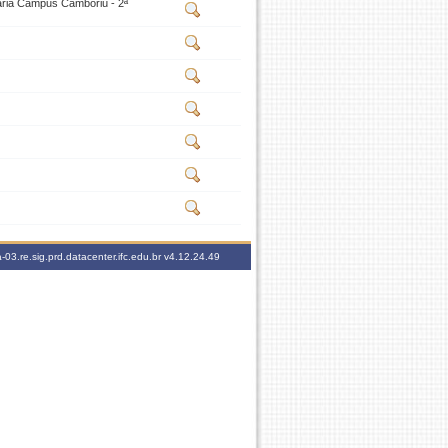
ária Campus Camboriú - 2ª
-03.re.sig.prd.datacenter.ifc.edu.br
v4.12.24.49