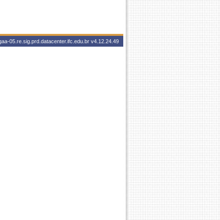
aa-05.re.sig.prd.datacenter.ifc.edu.br
v4.12.24.49