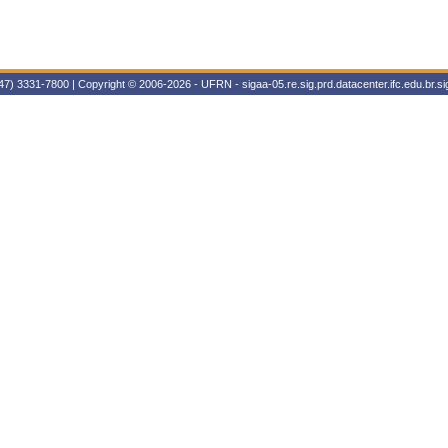
47) 3331-7800 | Copyright © 2006-2026 - UFRN - sigaa-05.re.sig.prd.datacenter.ifc.edu.br.sig