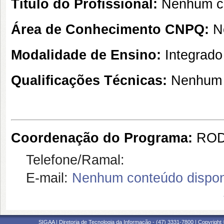
Título do Profissional:
Nenhum co
Área de Conhecimento CNPQ:
N
Modalidade de Ensino:
Integrado
Qualificações Técnicas:
Nenhum 
Coordenação do Programa:
ROD
Telefone/Ramal:
E-mail:
Nenhum conteúdo dispon
SIGAA | Diretoria de Tecnologia da Informação - (47) 3331-7800 | Copyright ©