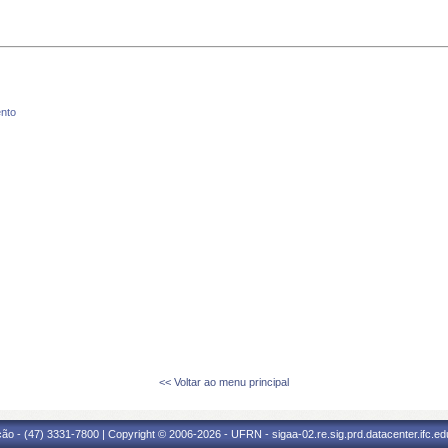
nto
<< Voltar ao menu principal
ão - (47) 3331-7800 | Copyright © 2006-2026 - UFRN - sigaa-02.re.sig.prd.datacenter.ifc.edu.