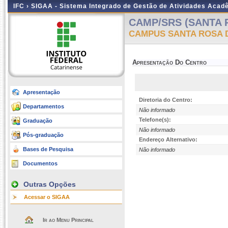
IFC ›
SIGAA - Sistema Integrado de Gestão de Atividades Acad
CAMP/SRS (SANTA 
CAMPUS SANTA ROSA 
Apresentação Do Centro
Apresentação
Diretoria do Centro:
Departamentos
Não informado
Telefone(s):
Graduação
Não informado
Pós-graduação
Endereço Alternativo:
Bases de Pesquisa
Não informado
Documentos
Outras Opções
Acessar o SIGAA
Ir ao Menu Principal