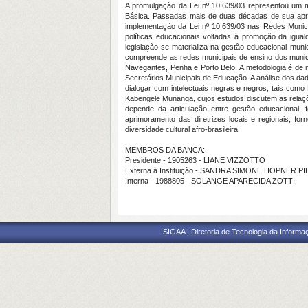
A promulgação da Lei nº 10.639/03 representou um mar
Básica. Passadas mais de duas décadas de sua apro
implementação da Lei nº 10.639/03 nas Redes Munici
políticas educacionais voltadas à promoção da igua
legislação se materializa na gestão educacional mun
compreende as redes municipais de ensino dos municíp
Navegantes, Penha e Porto Belo. A metodologia é de na
Secretários Municipais de Educação. A análise dos dad
dialogar com intelectuais negras e negros, tais como
Kabengele Munanga, cujos estudos discutem as relaçõe
depende da articulação entre gestão educacional,
aprimoramento das diretrizes locais e regionais, f
diversidade cultural afro-brasileira.
MEMBROS DA BANCA:
Presidente - 1905263 - LIANE VIZZOTTO
Externa à Instituição - SANDRA SIMONE HOPNER 
Interna - 1988805 - SOLANGE APARECIDA ZOTTI
SIGAA | Diretoria de Tecnologia da Informaç