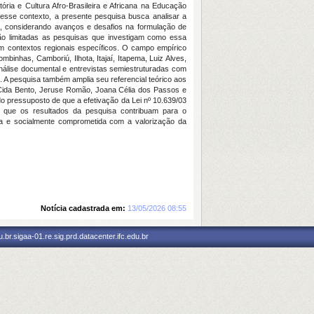
ória e Cultura Afro-Brasileira e Africana na Educação
sse contexto, a presente pesquisa busca analisar a
C, considerando avanços e desafios na formulação de
são limitadas as pesquisas que investigam como essa
em contextos regionais específicos. O campo empírico
inhas, Camboriú, Ilhota, Itajaí, Itapema, Luiz Alves,
 análise documental e entrevistas semiestruturadas com
. A pesquisa também amplia seu referencial teórico aos
ro Cida Bento, Jeruse Romão, Joana Célia dos Passos e
o pressuposto de que a efetivação da Lei nº 10.639/03
e que os resultados da pesquisa contribuam para o
iva e socialmente comprometida com a valorização da
Notícia cadastrada em:
13/05/2026 08:55
br.sigaa-01.re.sig.prd.datacenter.ifc.edu.br