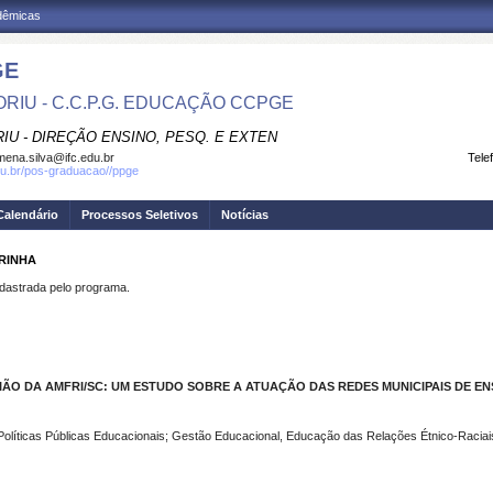
adêmicas
GE
RIU - C.C.P.G. EDUCAÇÃO CCPGE
IU - DIREÇÃO ENSINO, PESQ. E EXTEN
omena.silva@ifc.edu.br
Tele
.edu.br/pos-graduacao//ppge
Calendário
Processos Seletivos
Notícias
RINHA
strada pelo programa.
EGIÃO DA AMFRI/SC: UM ESTUDO SOBRE A ATUAÇÃO DAS REDES MUNICIPAIS DE E
Políticas Públicas Educacionais; Gestão Educacional, Educação das Relações Étnico-Raciai