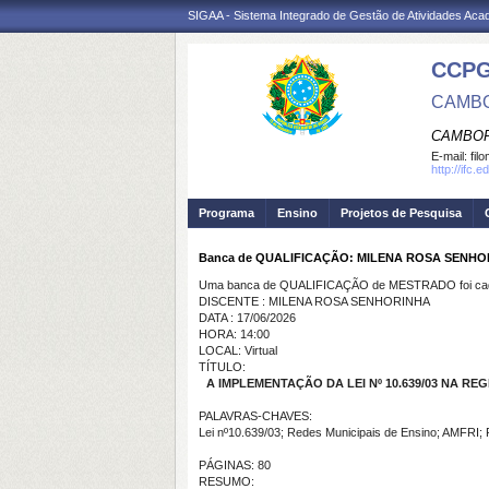
SIGAA - Sistema Integrado de Gestão de Atividades Ac
CCP
CAMBO
CAMBOR
E-mail:
fil
http://ifc
Programa
Ensino
Projetos de Pesquisa
Banca de QUALIFICAÇÃO: MILENA ROSA SENHO
Uma banca de QUALIFICAÇÃO de MESTRADO foi cada
DISCENTE : MILENA ROSA SENHORINHA
DATA : 17/06/2026
HORA: 14:00
LOCAL: Virtual
TÍTULO:
A IMPLEMENTAÇÃO DA LEI Nº 10.639/03 NA R
PALAVRAS-CHAVES:
Lei nº10.639/03; Redes Municipais de Ensino; AMFRI; 
PÁGINAS: 80
RESUMO: