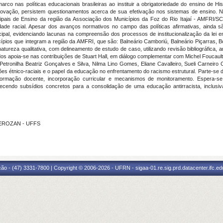
co nas políticas educacionais brasileiras ao instituir a obrigatoriedade do ensino de Hist
vação, persistem questionamentos acerca de sua efetivação nos sistemas de ensino. Ne
pais de Ensino da região da Associação dos Municípios da Foz do Rio Itajaí - AMFRI/S
ldade racial. Apesar dos avanços normativos no campo das políticas afirmativas, ainda 
icipal, evidenciando lacunas na compreensão dos processos de institucionalização da lei 
ios que integram a região da AMFRI, que são: Balneário Camboriú, Balneário Piçarras, Bomb
tureza qualitativa, com delineamento de estudo de caso, utilizando revisão bibliográfica,
os apoia-se nas contribuições de Stuart Hall, em diálogo complementar com Michel Foucault
 Petronilha Beatriz Gonçalves e Silva, Nilma Lino Gomes, Eliane Cavalleiro, Sueli Carnei
s étnico-raciais e o papel da educação no enfrentamento do racismo estrutural. Parte-se d
 formação docente, incorporação curricular e mecanismos de monitoramento. Espera-s
ornecendo subsídios concretos para a consolidação de uma educação antirracista, inclus
PIEROZAN - UFFS
ão - (47) 3331-7800 | Copyright © 2006-2026 - UFRN - sigaa-01.re.sig.prd.datacenter.ifc.edu.