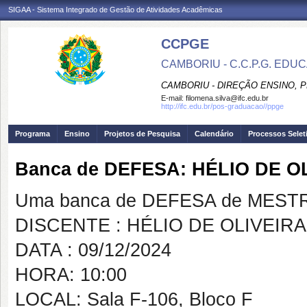
SIGAA - Sistema Integrado de Gestão de Atividades Acadêmicas
CCPGE
CAMBORIU - C.C.P.G. ED
CAMBORIU - DIREÇÃO ENSINO, 
E-mail:
filomena.silva@ifc.edu.br
http://ifc.edu.br/pos-graduacao//ppge
Programa
Ensino
Projetos de Pesquisa
Calendário
Processos Selet
Banca de DEFESA: HÉLIO DE O
Uma banca de DEFESA de MESTRAD
DISCENTE : HÉLIO DE OLIVEIRA
DATA : 09/12/2024
HORA: 10:00
LOCAL: Sala F-106, Bloco F