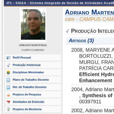
IFC ›
SIGAA - Sistema Integrado de Gestão de Atividades Acad
Adriano Marten
cam - CAMPUS CA
Produção Intele
Artigos (3)
ADRIANO MARTENDAL
2008, MARYENE 
CAMPUS CAMBORIU
BORTOLUZZI, 
Perfil Pessoal
MURGU, FRAN
Produção Intelectual
PATRÍCIA CA
Disciplinas Ministradas
Efficient Hydr
Enhancement i
Plano de Trabalho Docente
Rel. de Trabalho Docente
2004, Adriano M
,
Synthesis of
Projetos de Pesquisa
00397911
Atividades de Extensão
Projetos de Monitoria
2002, Adriano M