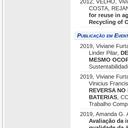
2012, VELHO, Vi
COSTA, REJA
for reuse in ag
Recycling of 
Publicação em Event
2019, Viviane Furt
Linder Pilar,
DE
MESMO OCOR
Sustentabilida
2019, Viviane Fur
Vinicius Franci
REVERSA NO 
BATERIAS
, CO
Trabalho Comp
2019, Amanda G. An
Avaliação da 
qualidade da 