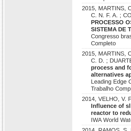
2015, MARTINS, C.
C. N. F. A. ; 
PROCESSO O
SISTEMA DE 
Congresso brasi
Completo
2015, MARTINS, C.
C. D. ; DUARTE
process and fo
alternatives a
Leading Edge C
Trabalho Comp
2014, VELHO, V. F
Influence of s
reactor to red
IWA World Wate
2014, RAMOS, S. R.