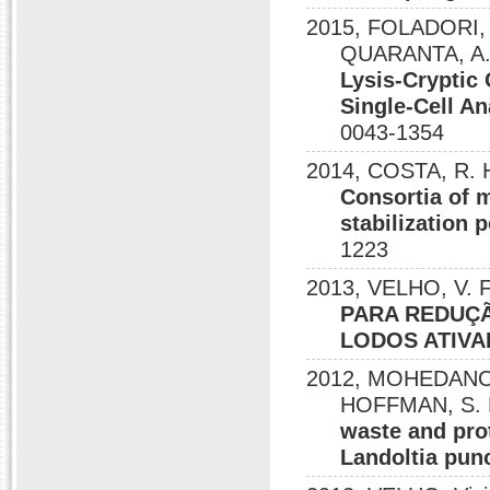
2015, FOLADORI, P
QUARANTA, A.
Lysis-Cryptic
Single-Cell An
0043-1354
2014, COSTA, R. H.
Consortia of m
stabilization 
1223
2013, VELHO, V. F.;
PARA REDUÇ
LODOS ATIV
2012, MOHEDANO,
HOFFMAN, S. M. 
waste and pro
Landoltia punc