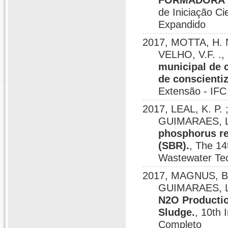
FORMADORA D
de Iniciação C
Expandido
2017, MOTTA, H. N
VELHO, V.F. .,
municipal de 
de conscienti
Extensão - IF
2017, LEAL, K. P. 
GUIMARAES, L.
phosphorus re
(SBR).
, The 1
Wastewater Tec
2017, MAGNUS, B. 
GUIMARAES, L.
N2O Productio
Sludge.
, 10th 
Completo