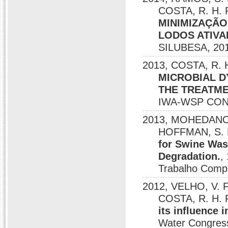
COSTA, R. H. 
MINIMIZAÇÃ
LODOS ATIVA
SILUBESA, 201
2013, COSTA, R. H
MICROBIAL D
THE TREATME
IWA-WSP CONF
2013, MOHEDANO, 
HOFFMAN, S. M. 
for Swine Was
Degradation.
,
Trabalho Comp
2012, VELHO, V. F.
COSTA, R. H. 
its influence 
Water Congress