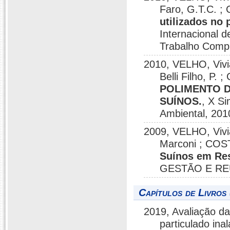
Faro, G.T.C. ;
utilizados no 
Internacional d
Trabalho Comp
2010, VELHO, Vivi
Belli Filho, P.
POLIMENTO D
SUÍNOS.
, X Si
Ambiental, 201
2009, VELHO, Vivia
Marconi ; COST
Suínos em Res
GESTÃO E REU
Capítulos de Livros 
2019, Avaliação da
particulado in