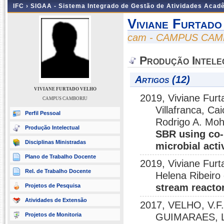
IFC ›
SIGAA - Sistema Integrado de Gestão de Atividades Acad
Viviane Furtado
cam - CAMPUS CA
Produção Intele
Artigos (12)
VIVIANE FURTADO VELHO
2019, Viviane Furt
CAMPUS CAMBORIU
Villafranca, Ca
Perfil Pessoal
Rodrigo A. Mo
Produção Intelectual
SBR using co-p
Disciplinas Ministradas
microbial acti
Plano de Trabalho Docente
2019, Viviane Furt
Rel. de Trabalho Docente
Helena Ribeiro
stream reacto
Projetos de Pesquisa
Atividades de Extensão
2017, VELHO, V.F.
Projetos de Monitoria
GUIMARAES, L.