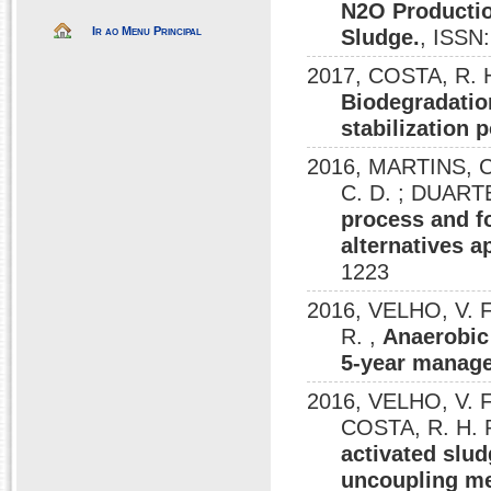
N2O Productio
Ir ao Menu Principal
Sludge.
, ISSN
2017, COSTA, R. H.
Biodegradation
stabilization
2016, MARTINS, C.
C. D. ; DUARTE
process and fo
alternatives a
1223
2016, VELHO, V. 
R. ,
Anaerobic
5-year managem
2016, VELHO, V. F.
COSTA, R. H. 
activated slu
uncoupling me