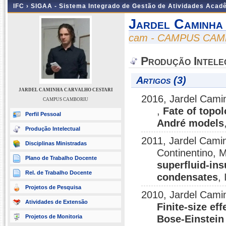
IFC ›
SIGAA - Sistema Integrado de Gestão de Atividades Acad
Jardel Caminha
cam - CAMPUS CA
Produção Intele
Artigos (3)
JARDEL CAMINHA CARVALHO CESTARI
2016, Jardel Cami
CAMPUS CAMBORIU
,
Fate of topo
Perfil Pessoal
André models
Produção Intelectual
2011, Jardel Cami
Disciplinas Ministradas
Continentino, 
Plano de Trabalho Docente
superfluid-ins
Rel. de Trabalho Docente
condensates
,
Projetos de Pesquisa
2010, Jardel Cami
Atividades de Extensão
Finite-size ef
Projetos de Monitoria
Bose-Einstein