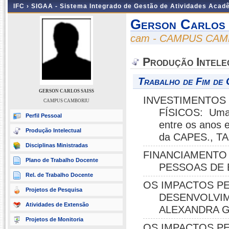
IFC ›
SIGAA - Sistema Integrado de Gestão de Atividades Acad
Gerson Carlos 
cam - CAMPUS CA
Produção Intele
Trabalho de Fim de 
GERSON CARLOS SAISS
INVESTIMENTOS 
CAMPUS CAMBORIU
FÍSICOS: Uma 
Perfil Pessoal
entre os anos 
Produção Intelectual
da CAPES., T
Disciplinas Ministradas
FINANCIAMENTO 
Plano de Trabalho Docente
PESSOAS DE B
Rel. de Trabalho Docente
OS IMPACTOS P
Projetos de Pesquisa
DESENVOLVI
Atividades de Extensão
ALEXANDRA G
Projetos de Monitoria
OS IMPACTOS P