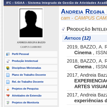
IFC ›
SIGAA - Sistema Integrado de Gestão de Atividades Acad
Andreia Regina
cam - CAMPUS CA
Produção Intele
Artigos (12)
ANDREIA REGINA BAZZO
2019, BAZZO, A. R
CAMPUS CAMBORIU
Cinema
, ISSN
Perfil Pessoal
2018, BAZZO, A. R
Produção Intelectual
Cinema
, ISS
Disciplinas Ministradas
2017, Andreia Baz
Plano de Trabalho Docente
EXPERIENCIA
Rel. de Trabalho Docente
ARTES VISUA
Projetos de Pesquisa
2017, Andreia Baz
Atividades de Extensão
experiências 
Projetos de Monitoria