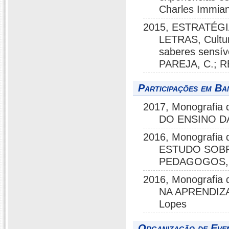
Charles Immia
2015, ESTRATÉGI
LETRAS, Cultur
saberes sensíve
PAREJA, C.; RE
Participações em Ba
2017, Monografi
DO ENSINO D
2016, Monografi
ESTUDO SOBR
PEDAGOGOS, Pe
2016, Monografi
NA APRENDIZA
Lopes
Organização de Even