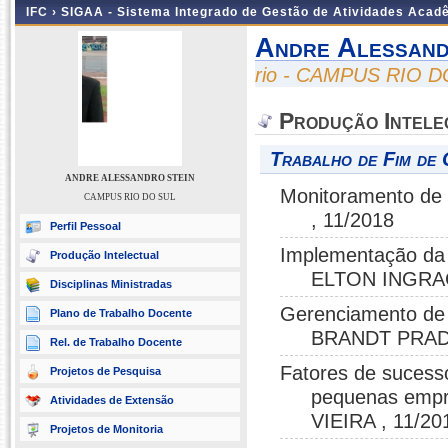
IFC ›
SIGAA - Sistema Integrado de Gestão de Atividades Acad
Andre Alessand
rio - CAMPUS RIO 
Produção Intele
Trabalho de Fim de 
ANDRE ALESSANDRO STEIN
Monitoramento de
CAMPUS RIO DO SUL
, 11/2018
Perfil Pessoal
Implementação da 
Produção Intelectual
ELTON INGRAC
Disciplinas Ministradas
Gerenciamento de
Plano de Trabalho Docente
BRANDT PRADA
Rel. de Trabalho Docente
Fatores de sucess
Projetos de Pesquisa
pequenas empr
Atividades de Extensão
VIEIRA , 11/20
Projetos de Monitoria