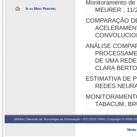
Monitoramento d
MEURER , 11/
Ir ao Menu Principal
COMPARAÇÃO DE
ACELERAMEN
CONVOLUCIONA
ANÁLISE COMPA
PROCESSAMEN
DE UMA REDE
CLARA BERTOL
ESTIMATIVA DE 
REDES NEURAI
MONITORAMENTO
TABACUM, BRU
SIGAA | Diretoria de Tecnologia da Informação - (47) 3331-7800 | Copyright © 2006-2026
Modo 