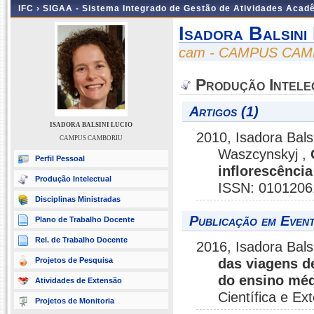
IFC ›
SIGAA - Sistema Integrado de Gestão de Atividades Acad
Isadora Balsini
cam - CAMPUS CA
Produção Intele
Artigos (1)
ISADORA BALSINI LUCIO
2010, Isadora Bals
CAMPUS CAMBORIU
Waszcynskyj ,
Perfil Pessoal
inflorescência
Produção Intelectual
ISSN: 0101206
Disciplinas Ministradas
Publicação em Event
Plano de Trabalho Docente
Rel. de Trabalho Docente
2016, Isadora Bals
Projetos de Pesquisa
das viagens d
do ensino méd
Atividades de Extensão
Científica e E
Projetos de Monitoria