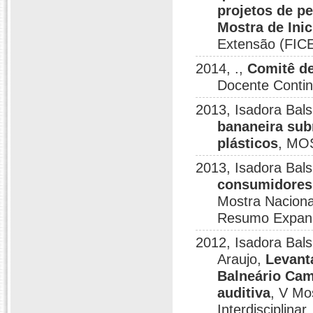
projetos de p
Mostra de Inic
Extensão (FIC
2014, .,
Comitê d
Docente Conti
2013, Isadora Bals
bananeira sub
plásticos
, MO
2013, Isadora Bals
consumidores 
Mostra Nacional
Resumo Expan
2012, Isadora Bals
Araujo,
Levant
Balneário Cam
auditiva
, V Mo
Interdisciplina