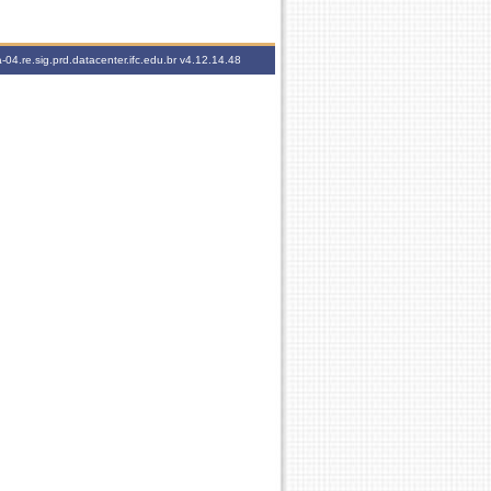
-04.re.sig.prd.datacenter.ifc.edu.br
v4.12.14.48