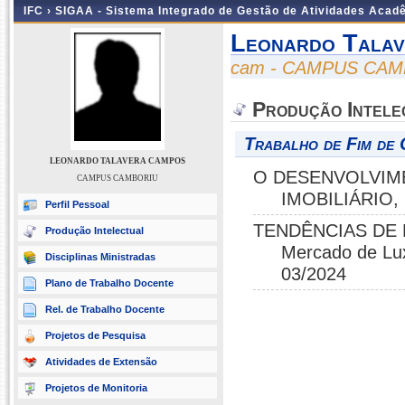
IFC ›
SIGAA - Sistema Integrado de Gestão de Atividades Acad
Leonardo Tala
cam - CAMPUS CA
Produção Intele
Trabalho de Fim de 
LEONARDO TALAVERA CAMPOS
O DESENVOLVIM
CAMPUS CAMBORIU
IMOBILIÁRIO,
Perfil Pessoal
TENDÊNCIAS DE 
Produção Intelectual
Mercado de Lu
Disciplinas Ministradas
03/2024
Plano de Trabalho Docente
Rel. de Trabalho Docente
Projetos de Pesquisa
Atividades de Extensão
Projetos de Monitoria