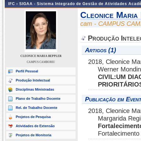
IFC ›
SIGAA - Sistema Integrado de Gestão de Atividades Acad
Cleonice Maria
cam - CAMPUS CA
Produção Intele
Artigos (1)
CLEONICE MARIA BEPPLER
2018, Cleonice Ma
CAMPUS CAMBORIU
Werner Mondin
Perfil Pessoal
CIVIL:UM DI
Produção Intelectual
PRIORITÁRIO
Disciplinas Ministradas
Publicação em Event
Plano de Trabalho Docente
Rel. de Trabalho Docente
2018, Cleonice Mar
Projetos de Pesquisa
Margarida Regi
Fortaleciment
Atividades de Extensão
Fortalecimento
Projetos de Monitoria