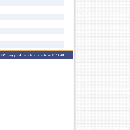
-02.re.sig.prd.datacenter.ifc.edu.br
v4.12.14.48