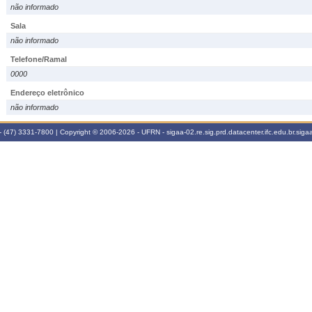
não informado
Sala
não informado
Telefone/Ramal
0000
Endereço eletrônico
não informado
 (47) 3331-7800 | Copyright © 2006-2026 - UFRN - sigaa-02.re.sig.prd.datacenter.ifc.edu.br.sigaa