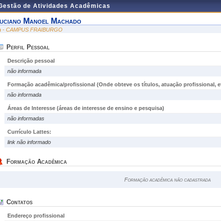
 Gestão de Atividades Acadêmicas
uciano Manoel Machado
ra - CAMPUS FRAIBURGO
Perfil Pessoal
Descrição pessoal
não informada
Formação acadêmica/profissional (Onde obteve os títulos, atuação profissional, et
não informada
Áreas de Interesse
(áreas de interesse de ensino e pesquisa)
não informadas
Currículo Lattes:
link não informado
Formação Acadêmica
Formação acadêmica não cadastrada
Contatos
Endereço profissional