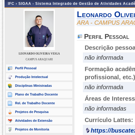
IFC ›
SIGAA - Sistema Integrado de Gestão de Atividades Acad
Leonardo Olivei
ARA - CAMPUS ARA
Perfil Pessoal
Descrição pessoa
LEONARDO OLIVEIRA VEIGA
não informada
CAMPUS ARAQUARI
Formação acadêmi
Perfil Pessoal
profissional, etc.
Produção Intelectual
Disciplinas Ministradas
não informada
Plano de Trabalho Docente
Áreas de Interes
Rel. de Trabalho Docente
não informadas
Projetos de Pesquisa
Currículo Lattes:
Atividades de Extensão
https://buscate
Projetos de Monitoria