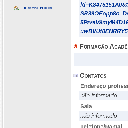
id=K8475151A0&
Ir ao Menu Principal
SR39OEopp8o_De
5PtveV9myM4D1
uwBVUf0ENRRY5
Formação Acadê
Contatos
Endereço profiss
não informado
Sala
não informado
Telefone/Ramal