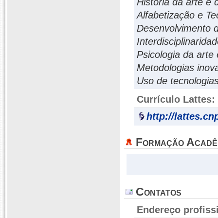
História da arte e
Alfabetização e Te
Desenvolvimento da
Interdisciplinarida
Psicologia da arte
Metodologias inova
Uso de tecnologia
Currículo Lattes:
http://lattes.c
Formação Acadê
Contatos
Endereço profiss