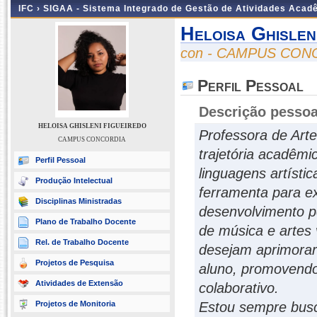
IFC ›
SIGAA - Sistema Integrado de Gestão de Atividades Acad
Heloisa Ghislen
con - CAMPUS CON
Perfil Pessoal
Descrição pessoa
HELOISA GHISLENI FIGUEIREDO
Professora de Art
CAMPUS CONCORDIA
trajetória acadêmi
Perfil Pessoal
linguagens artísti
Produção Intelectual
ferramenta para ex
Disciplinas Ministradas
desenvolvimento p
Plano de Trabalho Docente
de música e artes 
Rel. de Trabalho Docente
desejam aprimorar
Projetos de Pesquisa
aluno, promovendo
Atividades de Extensão
colaborativo.
Projetos de Monitoria
Estou sempre busc