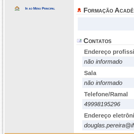
Formação Acadê
Ir ao Menu Principal
Contatos
Endereço profiss
não informado
Sala
não informado
Telefone/Ramal
49998195296
Endereço eletrôn
douglas.pereira@if