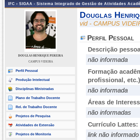
IFC ›
SIGAA - Sistema Integrado de Gestão de Atividades Acad
Douglas Henriq
vid - CAMPUS VIDEI
Perfil Pessoal
Descrição pessoa
DOUGLAS HENRIQUE PEREIRA
não informada
CAMPUS VIDEIRA
Formação acadêmi
Perfil Pessoal
profissional, etc.
Produção Intelectual
Disciplinas Ministradas
não informada
Plano de Trabalho Docente
Áreas de Interes
Rel. de Trabalho Docente
não informadas
Projetos de Pesquisa
Currículo Lattes:
Atividades de Extensão
link não informado
Projetos de Monitoria