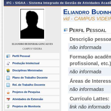
IFC ›
SIGAA - Sistema Integrado de Gestão de Atividades Acad
Eliandro Budin
vid - CAMPUS VIDEI
Perfil Pessoal
Descrição pessoa
ELIANDRO BUDINHAK GONCALVES
não informada
CAMPUS VIDEIRA
Formação acadêmi
Perfil Pessoal
profissional, etc.
Produção Intelectual
Disciplinas Ministradas
não informada
Plano de Trabalho Docente
Áreas de Interes
Rel. de Trabalho Docente
não informadas
Projetos de Pesquisa
Currículo Lattes:
Atividades de Extensão
link não informado
Projetos de Monitoria