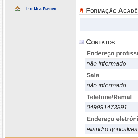
Formação Acadê
Ir ao Menu Principal
Contatos
Endereço profiss
não informado
Sala
não informado
Telefone/Ramal
049991473891
Endereço eletrôn
eliandro.goncalves