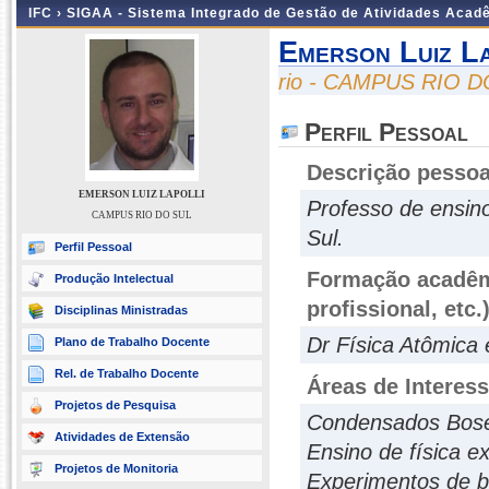
IFC ›
SIGAA - Sistema Integrado de Gestão de Atividades Acad
Emerson Luiz La
rio - CAMPUS RIO 
Perfil Pessoal
Descrição pessoa
EMERSON LUIZ LAPOLLI
Professo de ensino
CAMPUS RIO DO SUL
Sul.
Perfil Pessoal
Formação acadêmi
Produção Intelectual
profissional, etc.
Disciplinas Ministradas
Dr Física Atômica 
Plano de Trabalho Docente
Rel. de Trabalho Docente
Áreas de Interes
Projetos de Pesquisa
Condensados Bose
Atividades de Extensão
Ensino de física e
Projetos de Monitoria
Experimentos de b