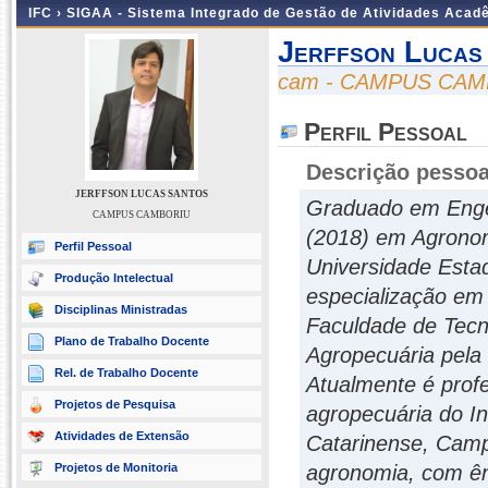
IFC ›
SIGAA - Sistema Integrado de Gestão de Atividades Acad
Jerffson Lucas
cam - CAMPUS CA
Perfil Pessoal
Descrição pessoa
JERFFSON LUCAS SANTOS
Graduado em Engen
CAMPUS CAMBORIU
(2018) em Agronom
Perfil Pessoal
Universidade Esta
Produção Intelectual
especialização em
Disciplinas Ministradas
Faculdade de Tecn
Plano de Trabalho Docente
Agropecuária pela
Rel. de Trabalho Docente
Atualmente é prof
Projetos de Pesquisa
agropecuária do In
Atividades de Extensão
Catarinense, Camp
Projetos de Monitoria
agronomia, com ênf