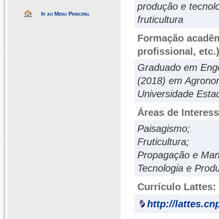
produção e tecnol
Ir ao Menu Principal
fruticultura
Formação acadêmi
profissional, etc.
Graduado em Engen
(2018) em Agronom
Universidade Esta
Áreas de Interes
Paisagismo;
Fruticultura;
Propagação e Mane
Tecnologia e Prod
Currículo Lattes:
http://lattes.c