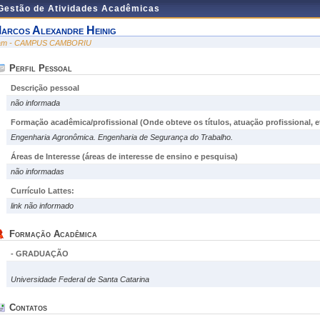
 Gestão de Atividades Acadêmicas
arcos Alexandre Heinig
am - CAMPUS CAMBORIU
Perfil Pessoal
Descrição pessoal
não informada
Formação acadêmica/profissional (Onde obteve os títulos, atuação profissional, et
Engenharia Agronômica. Engenharia de Segurança do Trabalho.
Áreas de Interesse
(áreas de interesse de ensino e pesquisa)
não informadas
Currículo Lattes:
link não informado
Formação Acadêmica
- GRADUAÇÃO
Universidade Federal de Santa Catarina
Contatos