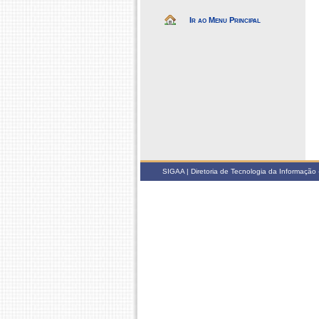
Ir ao Menu Principal
SIGAA | Diretoria de Tecnologia da Informação -