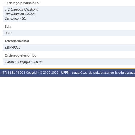
Endereço profissional
IFC Campus Camboriú
Rua Joaquim Garcia
Camboriú - SC
Sala
B001
Telefone/Ramal
2104-0853
Endereço eletrônico
marcos.heinig@ifc.edu.br
 (47) 3331-7800 | Copyright © 2006-2026 - UFRN - sigaa-01.re.sig.prd.datacenter.ifc.edu.br.sigaa