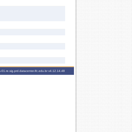
-01.re.sig.prd.datacenter.ifc.edu.br
v4.12.14.48