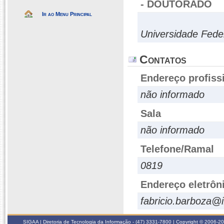
- DOUTORADO
Ir ao Menu Principal
Universidade Fede
Contatos
Endereço profiss
não informado
Sala
não informado
Telefone/Ramal
0819
Endereço eletrôn
fabricio.barboza@i
SIGAA | Diretoria de Tecnologia da Informação - (47) 3331-7800 | Copyright © 2006-2026