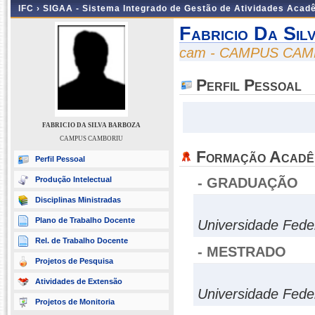
IFC ›
SIGAA - Sistema Integrado de Gestão de Atividades Acad
Fabricio Da Sil
cam - CAMPUS CA
Perfil Pessoal
FABRICIO DA SILVA BARBOZA
CAMPUS CAMBORIU
Formação Acadê
Perfil Pessoal
Produção Intelectual
- GRADUAÇÃO
Disciplinas Ministradas
Plano de Trabalho Docente
Universidade Fede
Rel. de Trabalho Docente
- MESTRADO
Projetos de Pesquisa
Atividades de Extensão
Universidade Fede
Projetos de Monitoria