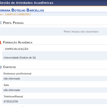
 Gestão de Atividades Acadêmicas
driana Botelho Barcellos
am - CAMPUS CAMBORIU
Perfil Pessoal
Perfil pessoal não cadastrado
Formação Acadêmica
- ESPECIALIZAÇÃO
Universidade Estácio de Sá
Contatos
Endereço profissional
não informado
Sala
não informado
Telefone/Ramal
4735313700