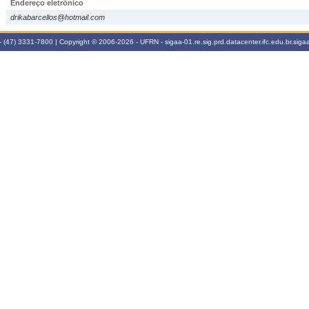
Endereço eletrônico
drikabarcellos@hotmail.com
 (47) 3331-7800 | Copyright © 2006-2026 - UFRN - sigaa-01.re.sig.prd.datacenter.ifc.edu.br.sigaa