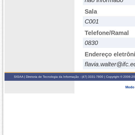
não informado
Sala
C001
Telefone/Ramal
0830
Endereço eletrôn
flavia.walter@ifc.e
SIGAA | Diretoria de Tecnologia da Informação - (47) 3331-7800 | Copyright © 2006-2026
Modo 