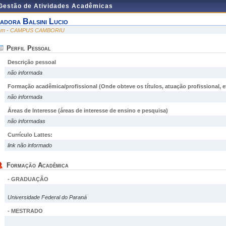
 Gestão de Atividades Acadêmicas
sadora Balsini Lucio
am - CAMPUS CAMBORIU
Perfil Pessoal
Descrição pessoal
não informada
Formação acadêmica/profissional (Onde obteve os títulos, atuação profissional, et
não informada
Áreas de Interesse
(áreas de interesse de ensino e pesquisa)
não informadas
Currículo Lattes:
link não informado
Formação Acadêmica
- GRADUAÇÃO
Universidade Federal do Paraná
- MESTRADO