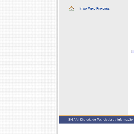
Ir ao Menu Principal
SIGAA | Diretoria de Tecnologia da Informação -