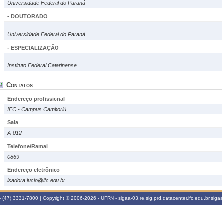
Universidade Federal do Paraná
- DOUTORADO
Universidade Federal do Paraná
- ESPECIALIZAÇÃO
Instituto Federal Catarinense
Contatos
Endereço profissional
IFC - Campus Camboriú
Sala
A-012
Telefone/Ramal
0869
Endereço eletrônico
isadora.lucio@ifc.edu.br
 (47) 3331-7800 | Copyright © 2006-2026 - UFRN - sigaa-03.re.sig.prd.datacenter.ifc.edu.br.sigaa