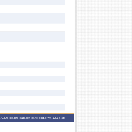
-03.re.sig.prd.datacenter.ifc.edu.br
v4.12.14.48