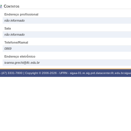
Contatos
Endereço profissional
não informado
Sala
não informado
Telefone/Ramal
0869
Endereço eletrônico
ivanna.grechi@ifc.edu.br
 (47) 3331-7800 | Copyright © 2006-2026 - UFRN - sigaa-01.re.sig.prd.datacenter.ifc.edu.br.sigaa