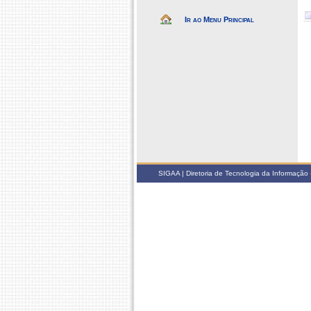
Ir ao Menu Principal
SIGAA | Diretoria de Tecnologia da Informação -