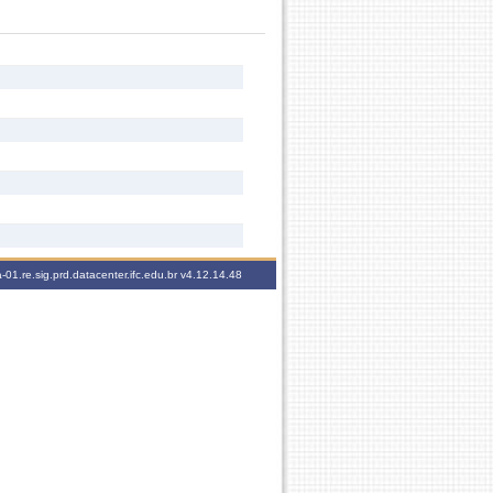
-01.re.sig.prd.datacenter.ifc.edu.br
v4.12.14.48