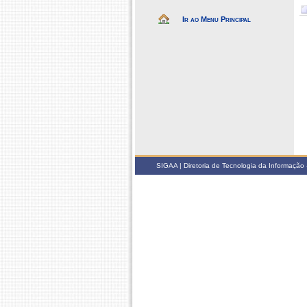
Ir ao Menu Principal
SIGAA | Diretoria de Tecnologia da Informação -