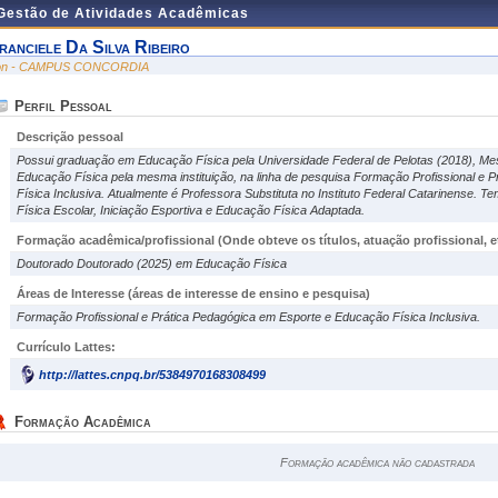
 Gestão de Atividades Acadêmicas
ranciele Da Silva Ribeiro
on - CAMPUS CONCORDIA
Perfil Pessoal
Descrição pessoal
Possui graduação em Educação Física pela Universidade Federal de Pelotas (2018), Me
Educação Física pela mesma instituição, na linha de pesquisa Formação Profissional e
Física Inclusiva. Atualmente é Professora Substituta no Instituto Federal Catarinense. 
Física Escolar, Iniciação Esportiva e Educação Física Adaptada.
Formação acadêmica/profissional (Onde obteve os títulos, atuação profissional, et
Doutorado Doutorado (2025) em Educação Física
Áreas de Interesse
(áreas de interesse de ensino e pesquisa)
Formação Profissional e Prática Pedagógica em Esporte e Educação Física Inclusiva.
Currículo Lattes:
http://lattes.cnpq.br/5384970168308499
Formação Acadêmica
Formação acadêmica não cadastrada