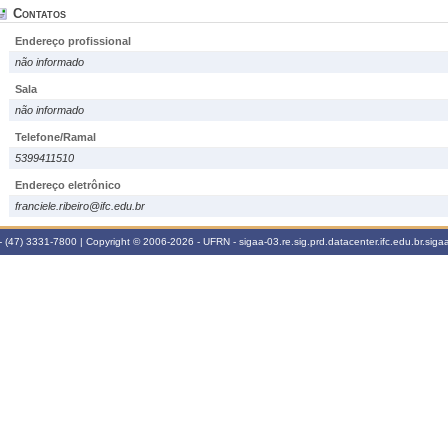
Contatos
Endereço profissional
não informado
Sala
não informado
Telefone/Ramal
5399411510
Endereço eletrônico
franciele.ribeiro@ifc.edu.br
 (47) 3331-7800 | Copyright © 2006-2026 - UFRN - sigaa-03.re.sig.prd.datacenter.ifc.edu.br.sigaa