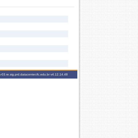
-03.re.sig.prd.datacenter.ifc.edu.br
v4.12.14.48