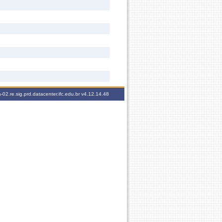
-02.re.sig.prd.datacenter.ifc.edu.br
v4.12.14.48