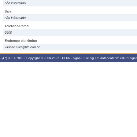
não informado
Sala
não informado
Telefone/Ramal
8800
Endereço eletrônico
viviane.silva@ifc.edu.br
 (47) 3331-7800 | Copyright © 2006-2026 - UFRN - sigaa-02.re.sig.prd.datacenter.ifc.edu.br.sigaa