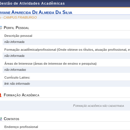
 Gestão de Atividades Acadêmicas
iviane Aparecida De Almeida Da Silva
ra - CAMPUS FRAIBURGO
Perfil Pessoal
Descrição pessoal
não informada
Formação acadêmica/profissional (Onde obteve os títulos, atuação profissional, et
não informada
Áreas de Interesse
(áreas de interesse de ensino e pesquisa)
não informadas
Currículo Lattes:
link não informado
Formação Acadêmica
Formação acadêmica não cadastrada
Contatos
Endereço profissional