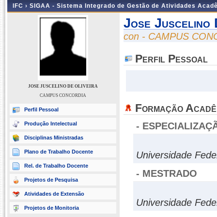
IFC ›
SIGAA - Sistema Integrado de Gestão de Atividades Acad
Jose Juscelino 
con - CAMPUS CON
Perfil Pessoal
JOSE JUSCELINO DE OLIVEIRA
CAMPUS CONCORDIA
Formação Acadê
Perfil Pessoal
Produção Intelectual
- ESPECIALIZAÇ
Disciplinas Ministradas
Plano de Trabalho Docente
Universidade Fede
Rel. de Trabalho Docente
- MESTRADO
Projetos de Pesquisa
Atividades de Extensão
Universidade Fede
Projetos de Monitoria