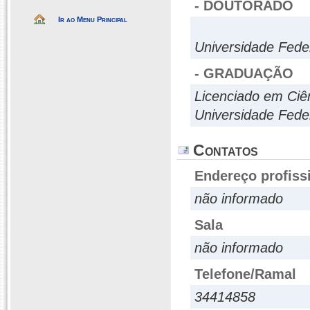
- DOUTORADO
Ir ao Menu Principal
Universidade Fede
- GRADUAÇÃO
Licenciado em Ciê
Universidade Feder
Contatos
Endereço profiss
não informado
Sala
não informado
Telefone/Ramal
34414858