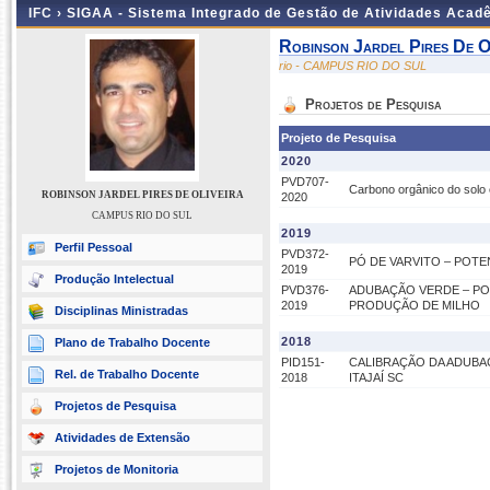
IFC ›
SIGAA - Sistema Integrado de Gestão de Atividades Acad
Robinson Jardel Pires De O
rio - CAMPUS RIO DO SUL
Projetos de Pesquisa
Projeto de Pesquisa
2020
PVD707-
Carbono orgânico do solo 
ROBINSON JARDEL PIRES DE OLIVEIRA
2020
CAMPUS RIO DO SUL
2019
Perfil Pessoal
PVD372-
PÓ DE VARVITO – POTEN
2019
Produção Intelectual
PVD376-
ADUBAÇÃO VERDE – PO
2019
PRODUÇÃO DE MILHO
Disciplinas Ministradas
2018
Plano de Trabalho Docente
PID151-
CALIBRAÇÃO DA ADUBAÇ
Rel. de Trabalho Docente
2018
ITAJAÍ SC
Projetos de Pesquisa
Atividades de Extensão
Projetos de Monitoria