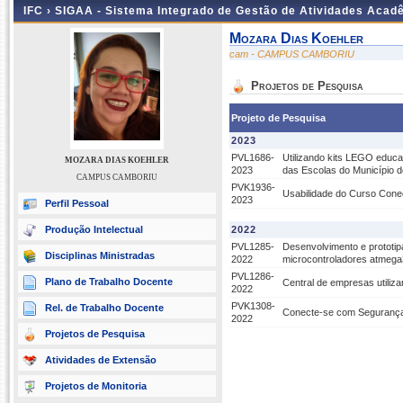
IFC ›
SIGAA - Sistema Integrado de Gestão de Atividades Acad
Mozara Dias Koehler
cam - CAMPUS CAMBORIU
Projetos de Pesquisa
Projeto de Pesquisa
2023
PVL1686-
Utilizando kits LEGO educa
MOZARA DIAS KOEHLER
2023
das Escolas do Município 
CAMPUS CAMBORIU
PVK1936-
Usabilidade do Curso Cone
2023
Perfil Pessoal
Produção Intelectual
2022
PVL1285-
Desenvolvimento e prototi
Disciplinas Ministradas
2022
microcontroladores atmeg
PVL1286-
Plano de Trabalho Docente
Central de empresas utiliz
2022
PVK1308-
Rel. de Trabalho Docente
Conecte-se com Seguranç
2022
Projetos de Pesquisa
Atividades de Extensão
Projetos de Monitoria