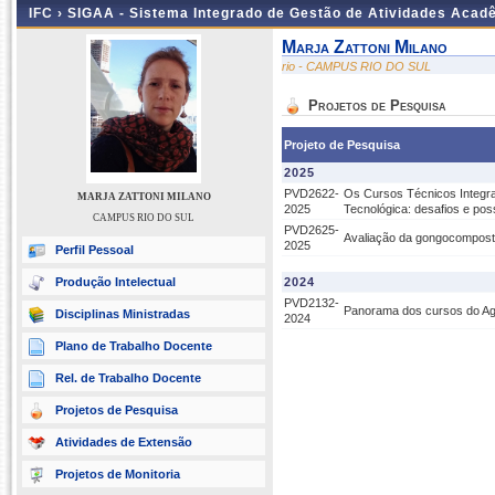
IFC ›
SIGAA - Sistema Integrado de Gestão de Atividades Acad
Marja Zattoni Milano
rio - CAMPUS RIO DO SUL
Projetos de Pesquisa
Projeto de Pesquisa
2025
PVD2622-
Os Cursos Técnicos Integra
MARJA ZATTONI MILANO
2025
Tecnológica: desafios e poss
CAMPUS RIO DO SUL
PVD2625-
Avaliação da gongocompost
2025
Perfil Pessoal
Produção Intelectual
2024
PVD2132-
Panorama dos cursos do Agro
Disciplinas Ministradas
2024
Plano de Trabalho Docente
Rel. de Trabalho Docente
Projetos de Pesquisa
Atividades de Extensão
Projetos de Monitoria