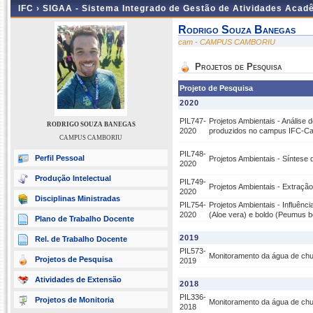
IFC ›
SIGAA - Sistema Integrado de Gestão de Atividades Acad
Rodrigo Souza Banegas
cam - CAMPUS CAMBORIU
Projetos de Pesquisa
Projeto de Pesquisa
2020
PIL747-
Projetos Ambientais - Análise 
RODRIGO SOUZA BANEGAS
2020
produzidos no campus IFC-Ca
CAMPUS CAMBORIU
PIL748-
Perfil Pessoal
Projetos Ambientais - Síntese
2020
Produção Intelectual
PIL749-
Projetos Ambientais - Extração
2020
Disciplinas Ministradas
PIL754-
Projetos Ambientais - Influên
2020
(Aloe vera) e boldo (Peumus b
Plano de Trabalho Docente
2019
Rel. de Trabalho Docente
PIL573-
Monitoramento da água de chu
Projetos de Pesquisa
2019
Atividades de Extensão
2018
PIL336-
Projetos de Monitoria
Monitoramento da água de chu
2018