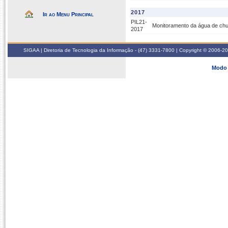
2017
Ir ao Menu Principal
PIL21-
Monitoramento da água de chu
2017
SIGAA | Diretoria de Tecnologia da Informação - (47) 3331-7800 | Copyright © 2006-2026
Modo 