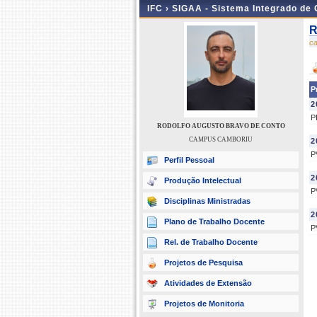
IFC ›
SIGAA - Sistema Integrado de
R
c
P
2
P
RODOLFO AUGUSTO BRAVO DE CONTO
CAMPUS CAMBORIU
2
P
Perfil Pessoal
2
Produção Intelectual
P
Disciplinas Ministradas
2
Plano de Trabalho Docente
P
Rel. de Trabalho Docente
Projetos de Pesquisa
Atividades de Extensão
Projetos de Monitoria