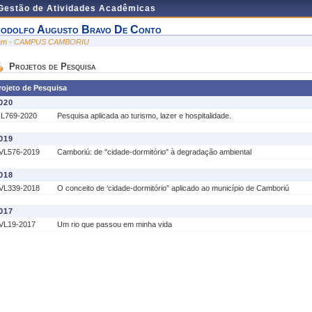
 Gestão de Atividades Acadêmicas
odolfo Augusto Bravo De Conto
am - CAMPUS CAMBORIU
Projetos de Pesquisa
rojeto de Pesquisa
020
IL769-2020
Pesquisa aplicada ao turismo, lazer e hospitalidade.
019
VL576-2019
Camboriú: de "cidade-dormitório" à degradação ambiental
018
VL339-2018
O conceito de ‘cidade-dormitório” aplicado ao município de Camboriú
017
VL19-2017
Um rio que passou em minha vida