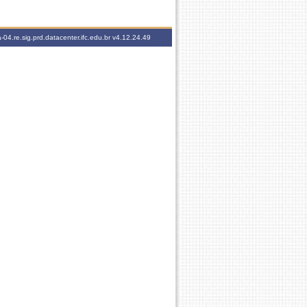
-04.re.sig.prd.datacenter.ifc.edu.br
v4.12.24.49