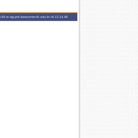
-04.re.sig.prd.datacenter.ifc.edu.br
v4.12.14.48