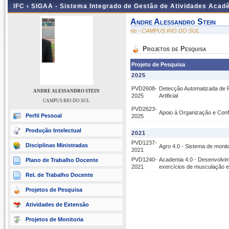
IFC ›
SIGAA - Sistema Integrado de Gestão de Atividades Acad
Andre Alessandro Stein
rio - CAMPUS RIO DO SUL
Projetos de Pesquisa
Projeto de Pesquisa
2025
PVD2608-
Detecção Automatizada de Fa
ANDRE ALESSANDRO STEIN
2025
Artificial
CAMPUS RIO DO SUL
PVD2623-
Apoio à Organização e Con
Perfil Pessoal
2025
Produção Intelectual
2021
PVD1237-
Disciplinas Ministradas
Agro 4.0 - Sistema de monit
2021
PVD1240-
Academia 4.0 - Desenvolvim
Plano de Trabalho Docente
2021
exercícios de musculação e 
Rel. de Trabalho Docente
Projetos de Pesquisa
Atividades de Extensão
Projetos de Monitoria