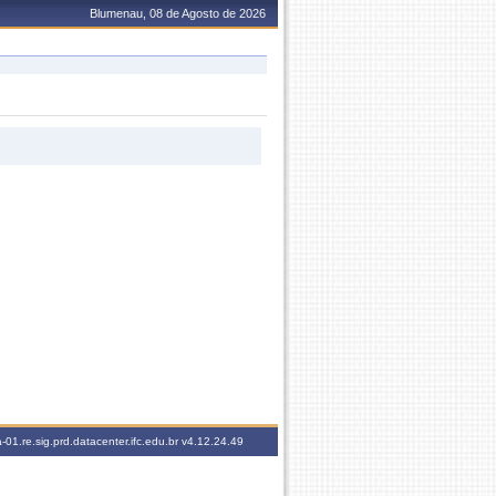
Blumenau, 08 de Agosto de 2026
-01.re.sig.prd.datacenter.ifc.edu.br
v4.12.24.49