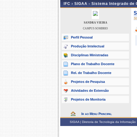
IFC ›
SIGAA - Sistema Integrado de
S
S
SANDRA VIEIRA
CAMPUS SOMBRIO
Perfil Pessoal
Produção Intelectual
Disciplinas Ministradas
Plano de Trabalho Docente
Rel. de Trabalho Docente
Projetos de Pesquisa
Atividades de Extensão
Projetos de Monitoria
Ir ao Menu Principal
SIGAA | Diretoria de Tecnologia da Informação -