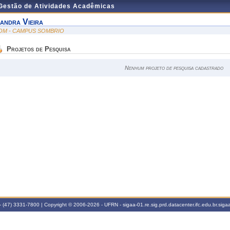
 Gestão de Atividades Acadêmicas
andra Vieira
OM - CAMPUS SOMBRIO
Projetos de Pesquisa
Nenhum projeto de pesquisa cadastrado
 (47) 3331-7800 | Copyright © 2006-2026 - UFRN - sigaa-01.re.sig.prd.datacenter.ifc.edu.br.sigaa