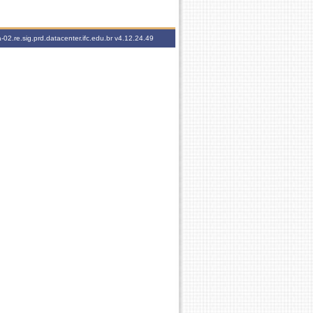
-02.re.sig.prd.datacenter.ifc.edu.br
v4.12.24.49