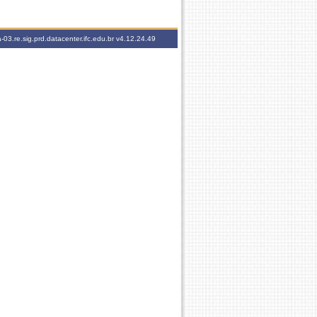
-03.re.sig.prd.datacenter.ifc.edu.br
v4.12.24.49