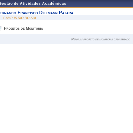
 Gestão de Atividades Acadêmicas
ernando Francisco Dillmann Pajara
io - CAMPUS RIO DO SUL
Projetos de Monitoria
Nenhum projeto de monitoria cadastrado