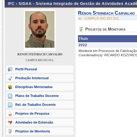
IFC ›
SIGAA - Sistema Integrado de Gestão de Atividades Acad
Renon Steinbach Carvalho
rio - CAMPUS RIO DO SUL
Projetos de Monitoria
Título
2022
Monitoria em Processos de Fabricação
RENON STEINBACH CARVALHO
Coordenador(a): RICARDO KOZOROS
CAMPUS RIO DO SUL
Perfil Pessoal
Produção Intelectual
Disciplinas Ministradas
Plano de Trabalho Docente
Rel. de Trabalho Docente
Projetos de Pesquisa
Atividades de Extensão
Projetos de Monitoria