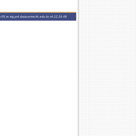
-05.re.sig.prd.datacenter.ifc.edu.br
v4.12.24.49